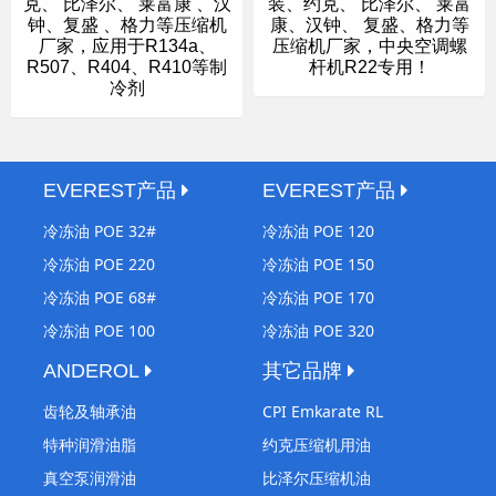
克、 比泽尔、 莱富康 、汉
装、约克、 比泽尔、 莱富
钟、复盛 、格力等压缩机
康、汉钟、 复盛、格力等
厂家，应用于R134a、
压缩机厂家，中央空调螺
R507、R404、R410等制
杆机R22专用！
冷剂
EVEREST产品
EVEREST产品
冷冻油 POE 32#
冷冻油 POE 120
冷冻油 POE 220
冷冻油 POE 150
冷冻油 POE 68#
冷冻油 POE 170
冷冻油 POE 100
冷冻油 POE 320
ANDEROL
其它品牌
齿轮及轴承油
CPI Emkarate RL
特种润滑油脂
约克压缩机用油
真空泵润滑油
比泽尔压缩机油