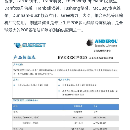
富康、Carrier开利、Trane特灵、Emersom(Copeland)艾默生、
Danfoss丹佛斯、Hanbell汉钟、Fusheng复盛、McQuay麦克维
尔、Dunham-bush顿汉布什、Gree格力、大冷、烟台冰轮等压缩
机厂商使用。 朗盛科聚亚是专业生产POE多元醇酯冷冻机油，是全
球最大的POE基础油和添加剂的供应商之一。