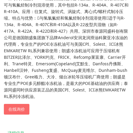
可与氢氟烃制冷剂混溶使用，其中包括R-134a、R-404A、R-407C和
R-410A。应用：往复式、旋转式、涡旋式、离心式/螺杆式制冷压
缩。特点与优势：与氢氯氟烃和氢氟烃制冷剂混溶使用适于与R-
134a、R-404A、R-407C和R-410A以及R-22改型共混物（如R-
417A、R-422A、R-422D和R-427）共用。深圳市泰源同盛科创有限
公司是德国朗盛集团旗下品牌Anderol安润龙润滑油科聚亚冷冻油的
代理商，专业生产的POE冷冻机油可与美国CPI、Solest、ICI冰熊
EMKARETW RL系列兼容使用；朗盛冷冻机油可应用于压缩机有
BITZER比泽尔、YORK约克、FRICK、Refcomp莱富康、Carrier开
利、Trane特灵、Emersom(Copeland)艾默生、Danfoss丹佛斯、
Hanbell汉钟、Fusheng复盛、McQuay麦克维尔、Dunham-bush
顿汉布什、Gree格力、大冷、烟台冰轮等压缩机厂商使用；朗盛是
专业生产POE多元醇酯冷冻机油，是最大的POE基础油的供应商；泰
源同盛同时供应原装正品的美国CPI、Solest、ICI冰熊EMKARETW
RL系列冷冻机油。
在线询价
详细信息