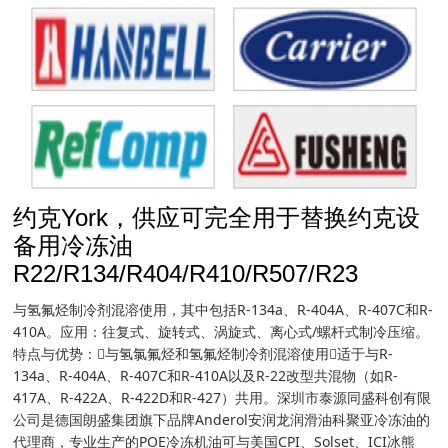
约克York，供应可完全用于替换约克设
备用冷冻油
R22/R134/R404/R410/R507/R23
与氢氟烃制冷剂混溶使用，其中包括R-134a、R-404A、R-407C和R-
410A。应用：往复式、旋转式、涡旋式、离心式/螺杆式制冷压缩。
特点与优势：与氢氯氟烃和氢氟烃制冷剂混溶使用适于与R-
134a、R-404A、R-407C和R-410A以及R-22改型共混物（如R-
417A、R-422A、R-422D和R-427）共用。深圳市泰源同盛科创有限
公司是德国朗盛集团旗下品牌Anderol安润龙润滑油科聚亚冷冻油的
代理商，专业生产的POE冷冻机油可与美国CPI、Solset、ICI冰熊